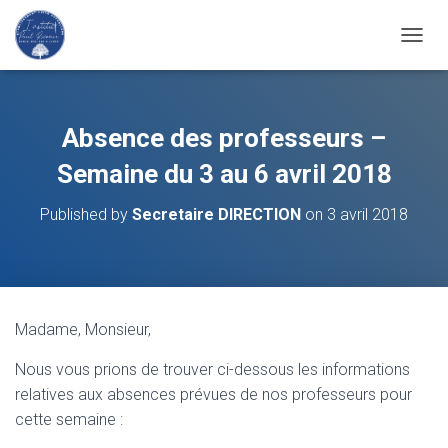
T
O
G
G
L
Absence des professeurs –
E
N
Semaine du 3 au 6 avril 2018
A
V
Published by
Secretaire DIRECTION
on
3 avril 2018
I
G
A
T
I
O
Madame, Monsieur,
N
Nous vous prions de trouver ci-dessous les informations
relatives aux absences prévues de nos professeurs pour
cette semaine :